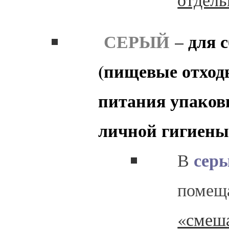
СЕРЫЙ
для 
–
(пищевые отход
питания упаковк
личной гигиены 
сер
В
помещ
«смеша