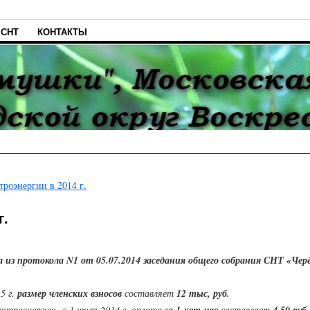
 СНТ
КОНТАКТЫ
роэнергии в 2014 г.
г.
 из протокола N1 от 05.07.2014 заседания общего собрания СНТ «Че
5 г.
размер членских взносов
составляет
12 тыс, руб.
ктроэнергию с 1 июля 2014 г. оплата з
а 1 квт-час
составляет
4,50 руб.